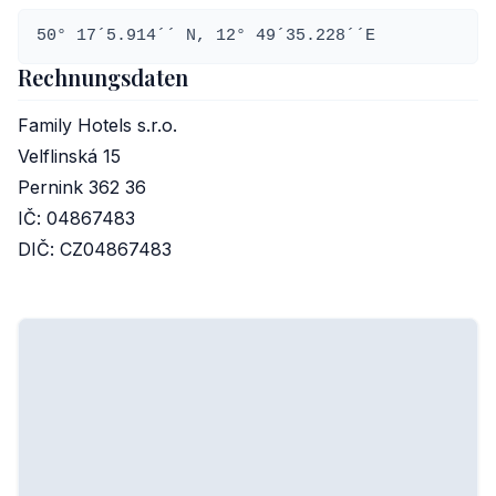
50° 17´5.914´´ N, 12° 49´35.228´´E
Rechnungsdaten
Family Hotels s.r.o.
Velflinská 15
Pernink 362 36
IČ: 04867483
DIČ: CZ04867483