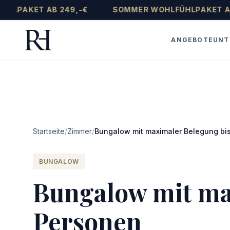
T AB 249,-€
SOMMER WOHLFÜHLPAKET AB 249,-
ANGEBOTE
UNT
Startseite
/
Zimmer
/
Bungalow mit maximaler Belegung bi
BUNGALOW
Bungalow mit ma
Personen